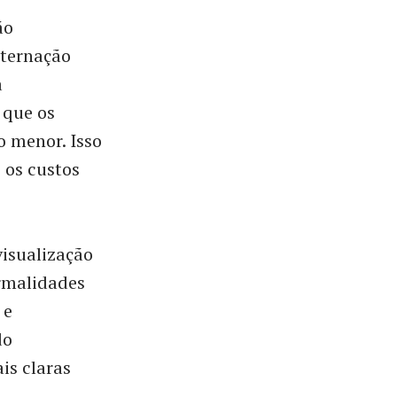
ão
nternação
a
 que os
o menor. Isso
 os custos
isualização
ormalidades
 e
do
is claras