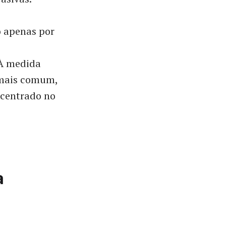
o apenas por
 À medida
 mais comum,
 centrado no
a