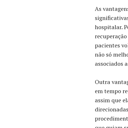
As vantagen
significativ
hospitalar. 
recuperação 
pacientes vo
não só melho
associados a
Outra vanta
em tempo rea
assim que el
direcionadas
procedimento
que guiam su