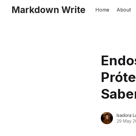
Markdown Write
Home
About
Endos
Próte
Sabe
Isadora L
29 May 2