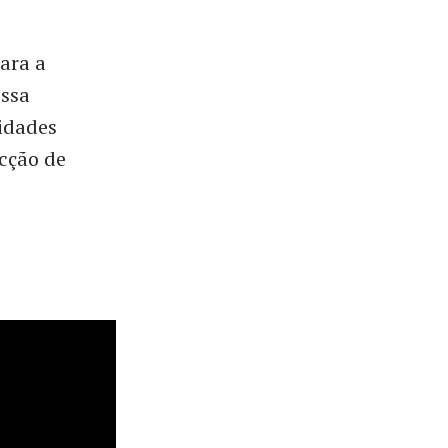
ara a
essa
sidades
ecção de