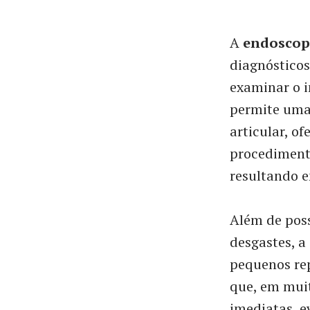
A
endoscopi
diagnósticos
examinar o i
permite uma 
articular, o
procedimento
resultando e
Além de poss
desgastes, a
pequenos rep
que, em muit
imediatas, e