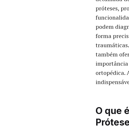
próteses, pr
funcionalida
podem diagn
forma precis
traumáticas.
também ofere
importância
ortopédica. 
indispensáve
O que é
Prótes