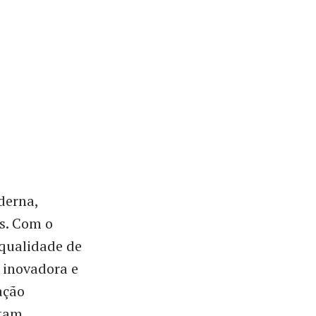
derna,
s. Com o
 qualidade de
 inovadora e
ação
rtam