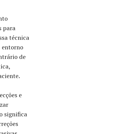
nto
s para
ssa técnica
o entorno
ntrário de
ica,
aciente.
ecções e
zar
 significa
rreções
asivas.