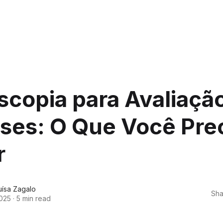
copia para Avaliaçã
ses: O Que Você Pre
r
uísa Zagalo
Sha
025
·
5 min read