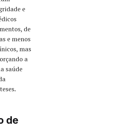
gridade e
édicos
amentos, de
das e menos
ínicos, mas
forçando a
da saúde
da
teses.
o de