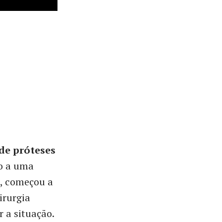
de próteses
do a uma
s, começou a
irurgia
 a situação.